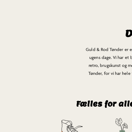
D
Guld & Rod Tønder er et 
ugens dage. Vi har et b
retro, brugskunst og mø
Tønder, for vi har hel
Fælles for al