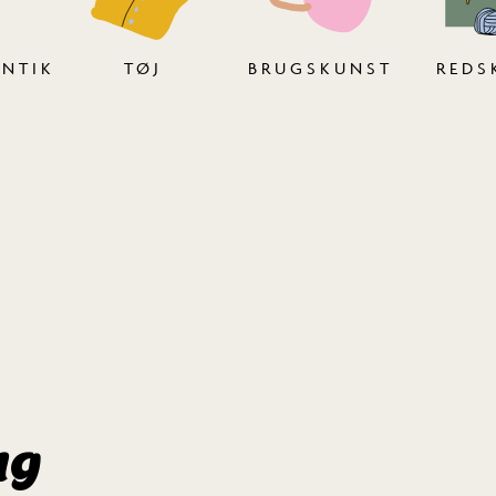
ANTIK
TØJ
BRUGSKUNST
REDS
ug