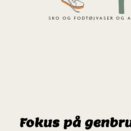
SKO OG FODTØJ
VASER OG 
Fokus på genbr