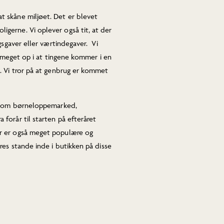
 skåne miljøet. Det er blevet
gerne. Vi oplever også tit, at der
gsgaver eller værtindegaver. Vi
å meget op i at tingene kommer i en
. Vi tror på at genbrug er kommet
 såsom børneloppemarked,
forår til starten på efteråret
er er også meget populære og
res stande inde i butikken på disse