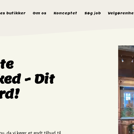
es butikker
Om os
Konceptet
Søg job
Velgørenhe
te
ed - Dit
rd!
u, da vi kører et godt tilbud til