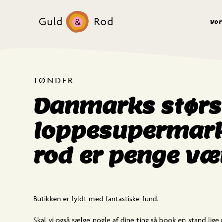
Vor
TØNDER
Danmarks størs
loppesupermark
rod er penge væ
Butikken er fyldt med fantastiske fund.
Skal vi også sælge nogle af dine ting så book en stand lige n