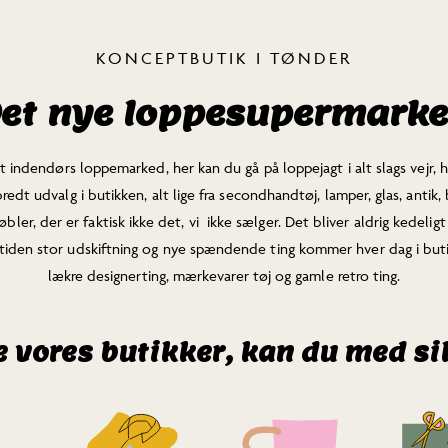
KONCEPTBUTIK I TØNDER
et nye loppesupermark
indendørs loppemarked, her kan du gå på loppejagt i alt slags vejr, h
redt udvalg i butikken, alt lige fra secondhandtøj, lamper, glas, antik, b
bler, der er faktisk ikke det, vi ikke sælger. Det bliver aldrig kedel
e tiden stor udskiftning og nye spændende ting kommer hver dag i buti
lækre designerting, mærkevarer tøj og gamle retro ting.
le vores butikker, kan du med s