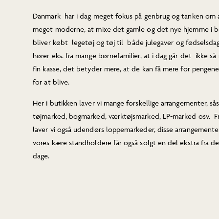
Danmark har i dag meget fokus på genbrug og tanken om at
meget moderne, at mixe det gamle og det nye hjemme i boli
bliver købt legetøj og tøj til både julegaver og fødselsda
hører eks. fra mange børnefamilier, at i dag går det ikke s
fin kasse, det betyder mere, at de kan få mere for pengene
for at blive.
Her i butikken laver vi mange forskellige arrangementer,
tøjmarked, bogmarked, værktøjsmarked, LP-marked osv. Fra 
laver vi også udendørs loppemarkeder, disse arrangement
vores kære standholdere får også solgt en del ekstra fra de
dage.